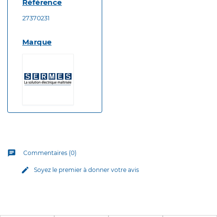
Référence
27370231
Marque
chat
Commentaires (0)
edit
Soyez le premier à donner votre avis