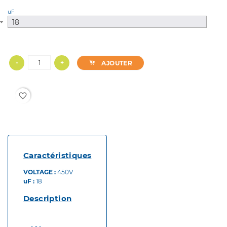
uF
18
-
+
AJOUTER
favorite_border
Caractéristiques
VOLTAGE :
450V
uF :
18
Description