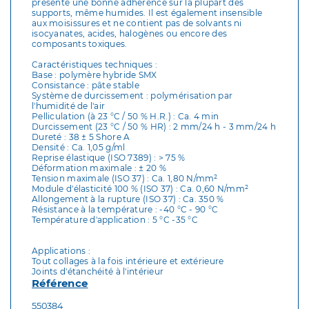
présente une bonne adhérence sur la plupart des
supports, même humides. Il est également insensible
aux moisissures et ne contient pas de solvants ni
isocyanates, acides, halogènes ou encore des
composants toxiques.
Caractéristiques techniques :
Base : polymère hybride SMX
Consistance : pâte stable
Système de durcissement : polymérisation par
l'humidité de l'air
Pelliculation (à 23 °C / 50 % H.R.) : Ca. 4 min
Durcissement (23 °C / 50 % HR) : 2 mm/24 h - 3 mm/24 h
Dureté : 38 ± 5 Shore A
Densité : Ca. 1,05 g/ml
Reprise élastique (ISO 7389) : > 75 %
Déformation maximale : ± 20 %
Tension maximale (ISO 37) : Ca. 1,80 N/mm²
Module d'élasticité 100 % (ISO 37) : Ca. 0,60 N/mm²
Allongement à la rupture (ISO 37) : Ca. 350 %
Résistance à la température : -40 °C - 90 °C
Température d'application : 5 °C -35 °C
Applications :
Tout collages à la fois intérieure et extérieure
Joints d'étanchéité à l'intérieur
Référence
550384