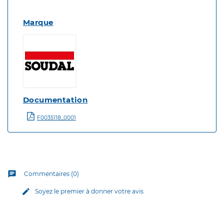
Marque
Documentation
F0035118_0001
chat
Commentaires (0)
edit
Soyez le premier à donner votre avis