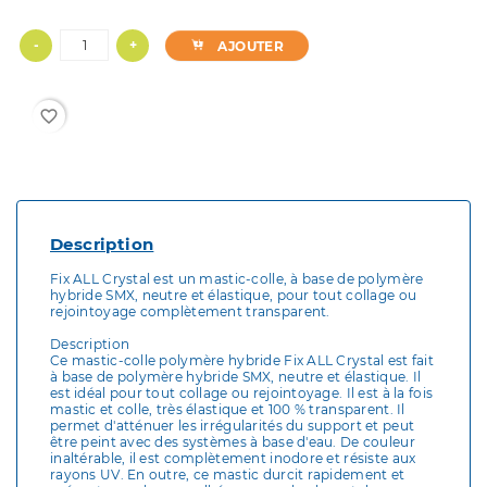
-
+
AJOUTER
favorite_border
Description
Fix ALL Crystal est un mastic-colle, à base de polymère
hybride SMX, neutre et élastique, pour tout collage ou
rejointoyage complètement transparent.
Description
Ce mastic-colle polymère hybride Fix ALL Crystal est fait
à base de polymère hybride SMX, neutre et élastique. Il
est idéal pour tout collage ou rejointoyage. Il est à la fois
mastic et colle, très élastique et 100 % transparent. Il
permet d'atténuer les irrégularités du support et peut
être peint avec des systèmes à base d'eau. De couleur
inaltérable, il est complètement inodore et résiste aux
rayons UV. En outre, ce mastic durcit rapidement et