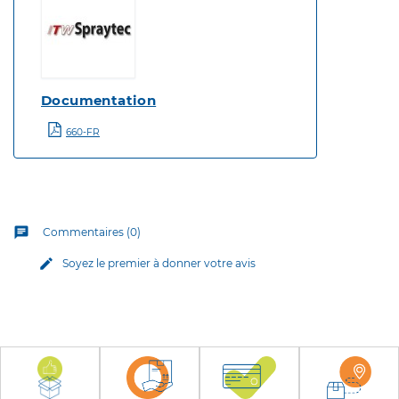
Documentation
660-FR
chat
Commentaires (0)
edit
Soyez le premier à donner votre avis