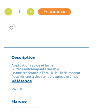
-
+
AJOUTER
favorite_border
Description
Application rapide et facile
Surface antidérapante durable
Bonne résistance à l’eau, à l’huile de moteur
Peut résister à des températures extrêmes
Référence
R43531
Marque