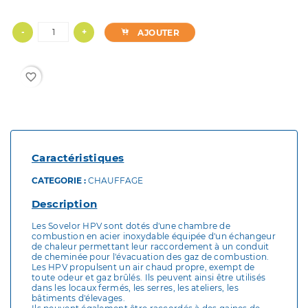
-
+
AJOUTER
favorite_border
Caractéristiques
CATEGORIE :
CHAUFFAGE
Description
Les Sovelor HPV sont dotés d'une chambre de
combustion en acier inoxydable équipée d'un échangeur
de chaleur permettant leur raccordement à un conduit
de cheminée pour l'évacuation des gaz de combustion.
Les HPV propulsent un air chaud propre, exempt de
toute odeur et gaz brûlés. Ils peuvent ainsi être utilisés
dans les locaux fermés, les serres, les ateliers, les
bâtiments d'élevages.