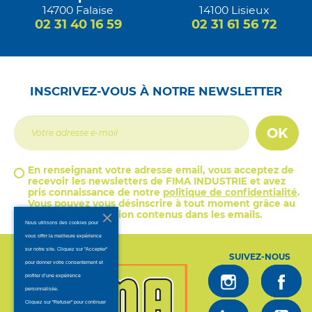
14700 Falaise
14100 Lisieux
02 31 40 16 59
02 31 61 56 72
INSCRIVEZ-VOUS À NOTRE NEWSLETTER
OK
En renseignant votre adresse email, vous acceptez de
recevoir les newsletters de FIMA INDUSTRIE et avez
pris connaissance de notre
politique de confidentialité
.
Vous pouvez vous désinscrire à tout moment grâce au
lien de désinscription contenus dans les emails.
Nous utilisons des cookies pour
vous offrir la meilleure expérience
sur notre site. Cliquez sur "Accepter"
SUIVEZ-NOUS
pour donner votre consentement et
profiter d’une expérience
personnalisée.
Cliquez sur "Refuser" pour continuer