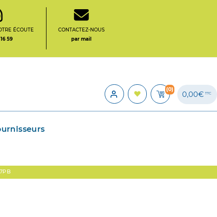
OTRE ÉCOUTE
CONTACTEZ-NOUS
 16 59
par mail
(0)
0,00€
TTC
ournisseurs
T7PB