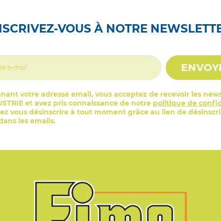
NSCRIVEZ-VOUS À NOTRE NEWSLETT
ENVOY
nant votre adresse email, vous acceptez de recevoir les news
STRIE et avez pris connaissance de notre
politique de confid
z vous désinscrire à tout moment grâce au lien de désinscr
ans les emails.