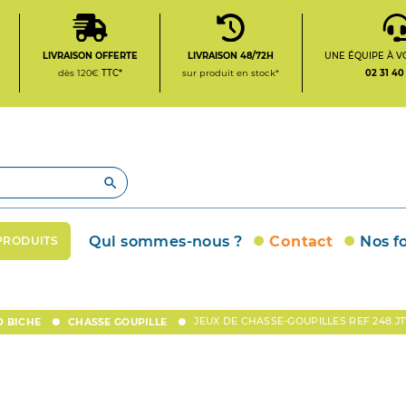
LIVRAISON OFFERTE
LIVRAISON 48/72H
UNE ÉQUIPE À V
dès 120€
TTC*
sur produit en stock*
02 31 40

Qui sommes-nous ?
Contact
Nos f
PRODUITS
JEUX DE CHASSE-GOUPILLES REF 248.J
D BICHE
CHASSE GOUPILLE