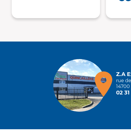
Z.A 
rue d
14700 
02 31