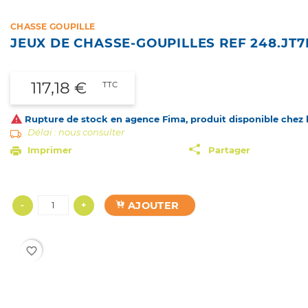
CHASSE GOUPILLE
JEUX DE CHASSE-GOUPILLES REF 248.JT
117,18 €
TTC

Rupture de stock en agence Fima, produit disponible chez le
Délai : nous consulter
Imprimer
Partager
AJOUTER
-
+
favorite_border