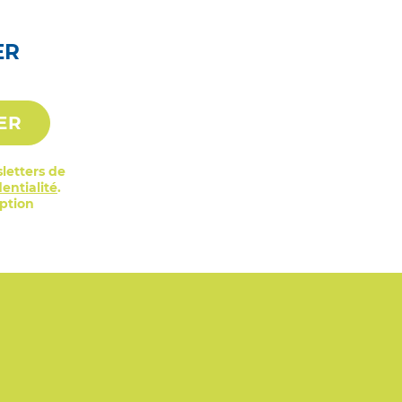
ER
ER
letters de
entialité
.
iption