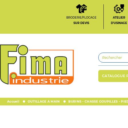
BRODERIE/FLOCAGE
ATELIER
SUR DEVIS
D'USINAGE
CATALOGUE 
Accueil
OUTILLAGE A MAIN
BURINS - CHASSE GOUPILLES - PIE