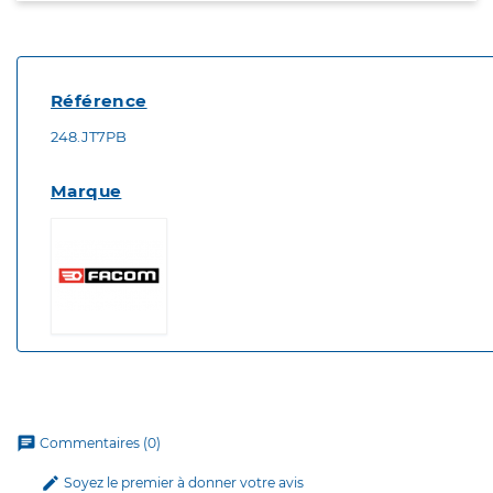
Référence
248.JT7PB
Marque
chat
Commentaires (0)
edit
Soyez le premier à donner votre avis