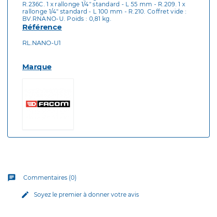
R.236C. 1 x rallonge 1/4" standard - L 55 mm - R.209. 1 x
rallonge 1/4" standard - L 100 mm - R.210. Coffret vide :
BV.RNANO-U. Poids : 0,81 kg.
Référence
RL.NANO-U1
Marque
chat
Commentaires (0)
edit
Soyez le premier à donner votre avis