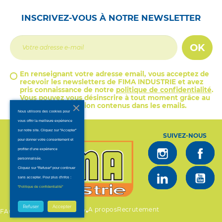
INSCRIVEZ-VOUS À NOTRE NEWSLETTER
OK
En renseignant votre adresse email, vous acceptez de
recevoir les newsletters de FIMA INDUSTRIE et avez
pris connaissance de notre
politique de confidentialité
.
Vous pouvez vous désinscrire à tout moment grâce au
lien de désinscription contenus dans les emails.
Nous utilisons des cookies pour
vous offrir la meilleure expérience
sur notre site. Cliquez sur "Accepter"
SUIVEZ-NOUS
pour donner votre consentement et
profiter d’une expérience
personnalisée.
Cliquez sur "Refuser" pour continuer
sans accepter. Pour plus d'infos :
.
"Politique de confidentialité"
Refuser
Accepter
A propos
Recrutement
•
•
•
FAQ
Mentions légales
CGV