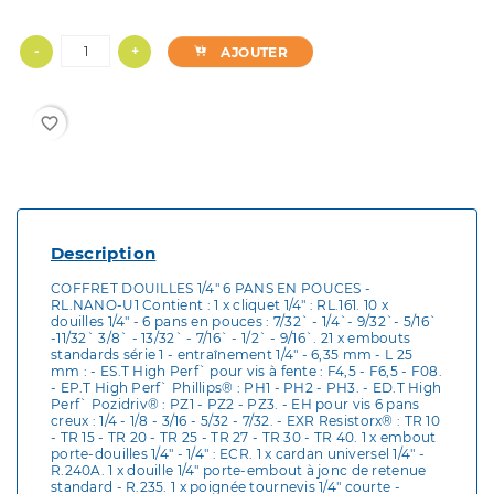
-
+
AJOUTER
favorite_border
Description
COFFRET DOUILLES 1/4" 6 PANS EN POUCES -
RL.NANO-U1 Contient : 1 x cliquet 1/4" : RL.161. 10 x
douilles 1/4" - 6 pans en pouces : 7/32` - 1/4`- 9/32`- 5/16`
-11/32` 3/8` - 13/32` - 7/16` - 1/2` - 9/16`. 21 x embouts
standards série 1 - entraînement 1/4" - 6,35 mm - L 25
mm : - ES.T High Perf` pour vis à fente : F4,5 - F6,5 - F08.
- EP.T High Perf` Phillips® : PH1 - PH2 - PH3. - ED.T High
Perf` Pozidriv® : PZ1 - PZ2 - PZ3. - EH pour vis 6 pans
creux : 1/4 - 1/8 - 3/16 - 5/32 - 7/32. - EXR Resistorx® : TR 10
- TR 15 - TR 20 - TR 25 - TR 27 - TR 30 - TR 40. 1 x embout
porte-douilles 1/4" - 1/4" : ECR. 1 x cardan universel 1/4" -
R.240A. 1 x douille 1/4" porte-embout à jonc de retenue
standard - R.235. 1 x poignée tournevis 1/4" courte -