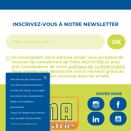
INSCRIVEZ-VOUS À NOTRE NEWSLETTER
OK
En renseignant votre adresse email, vous acceptez de
recevoir les newsletters de FIMA INDUSTRIE et avez
pris connaissance de notre
politique de confidentialité
.
Vous pouvez vous désinscrire à tout moment grâce au
lien de désinscription contenus dans les emails.
Nous utilisons des cookies pour
vous offrir la meilleure expérience
sur notre site. Cliquez sur "Accepter"
SUIVEZ-NOUS
pour donner votre consentement et
profiter d’une expérience
personnalisée.
Cliquez sur "Refuser" pour continuer
sans accepter. Pour plus d'infos :
.
"Politique de confidentialité"