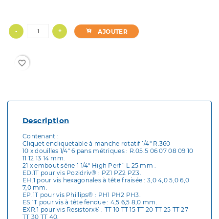
-
+
AJOUTER
favorite_border
Description
Contenant :
Cliquet encliquetable à manche rotatif 1/4" R.360
10 x douilles 1/4" 6 pans métriques : R.05.5 06 07 08 09 10
11 12 13 14 mm.
21 x embout série 1 1/4" High Perf` L 25 mm :
ED.1T pour vis Pozidriv® : PZ1 PZ2 PZ3.
EH.1 pour vis hexagonales à tête fraisée : 3,0 4,0 5,0 6,0
7,0 mm.
EP.1T pour vis Phillips® : PH1 PH2 PH3.
ES.1T pour vis à tête fendue : 4,5 6,5 8,0 mm.
EXR.1 pour vis Resistorx® : TT 10 TT 15 TT 20 TT 25 TT 27
TT 30 TT 40.