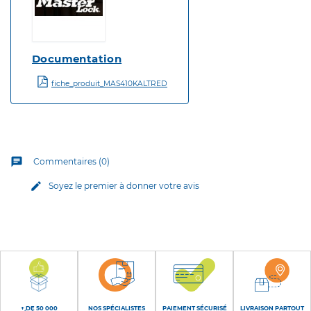
Documentation
fiche_produit_MAS410KALTRED
chat
Commentaires (0)
edit
Soyez le premier à donner votre avis
+ DE 50 000
NOS SPÉCIALISTES
PAIEMENT SÉCURISÉ
LIVRAISON PARTOUT