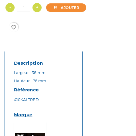
-
+
AJOUTER
favorite_border
Description
Largeur : 38 mm
Hauteur : 76 mm
Référence
410KALTRED
Marque