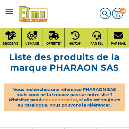
(0)

CATALOGUE
PRODUITS
BRODERIE
USINAGE
OFFERTE*
48/72H*
PAR TÉL
PAR MAIL
Liste des produits de la
Qui sommes-nous
?
marque PHARAON SAS
Contact
Vous recherchez une référence PHARAON SAS
mais vous ne la trouvez pas sur notre site ?
Nos fournisseurs
N'hésitez pas à
nous contacter
, si elle est toujours
au catalogue, nous pouvons la référencer.