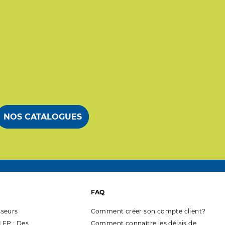
NOS CATALOGUES
FAQ
seurs
Comment créer son compte client?
EP : Des
Comment connaître les délais de