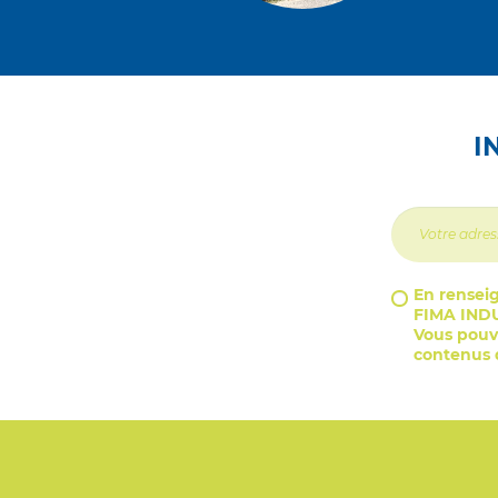
I
En renseig
FIMA INDU
Vous pouve
contenus d