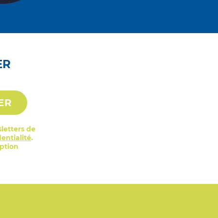
ER
ER
letters de
entialité
.
iption