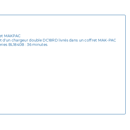
ffret MAKPAC
 et d'un chargeur double DC18RD livrés dans un coffret MAK-PAC
eries BL1840B : 36 minutes.