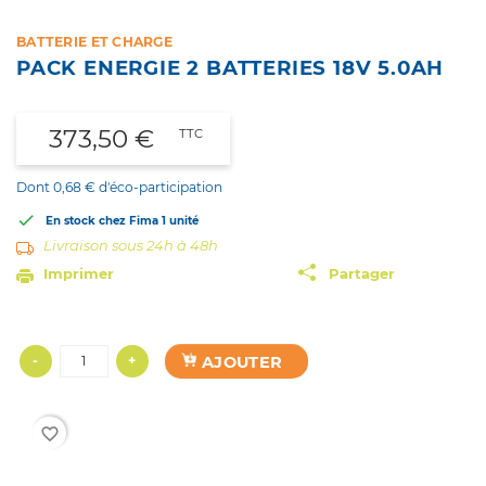
BATTERIE ET CHARGE
PACK ENERGIE 2 BATTERIES 18V 5.0AH
373,50 €
TTC
Dont 0,68 € d'éco-participation

En stock chez Fima
1 unité
Livraison sous 24h à 48h
Imprimer
Partager
AJOUTER
-
+
favorite_border