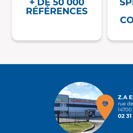
+ DE 50 000
SP
RÉFÉRENCES
CO
Z.A 
rue d
14700 
02 31