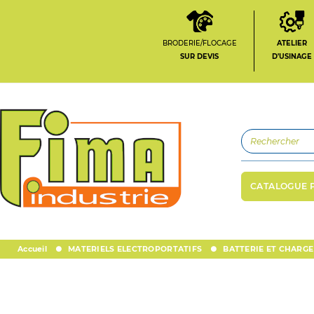
BRODERIE/FLOCAGE
ATELIER
SUR DEVIS
D'USINAGE
CATALOGUE 
Accueil
MATERIELS ELECTROPORTATIFS
BATTERIE ET CHARGE