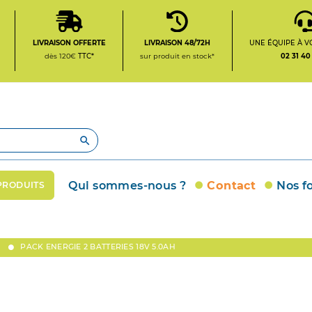
LIVRAISON OFFERTE
LIVRAISON 48/72H
UNE ÉQUIPE À V
dès 120€
TTC*
sur produit en stock*
02 31 40

Qui sommes-nous ?
Contact
Nos f
PRODUITS
PACK ENERGIE 2 BATTERIES 18V 5.0AH