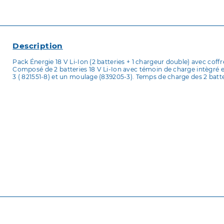
Description
Pack Énergie 18 V Li-Ion (2 batteries + 1 chargeur double) avec co
Composé de 2 batteries 18 V Li-Ion avec témoin de charge intègré
3 ( 821551-8) et un moulage (839205-3). Temps de charge des 2 batt