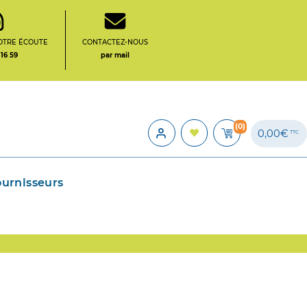
OTRE ÉCOUTE
CONTACTEZ-NOUS
 16 59
par mail
(0)
0,00€
TTC
ournisseurs