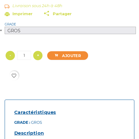
Livraison sous 24h à 48h
Imprimer
Partager
GRADE
GROS
-
+
AJOUTER
favorite_border
Caractéristiques
GRADE :
GROS
Description