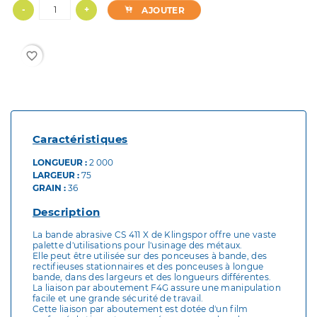
-
+
AJOUTER
favorite_border
Caractéristiques
LONGUEUR :
2 000
LARGEUR :
75
GRAIN :
36
Description
La bande abrasive CS 411 X de Klingspor offre une vaste
palette d'utilisations pour l'usinage des métaux.
Elle peut être utilisée sur des ponceuses à bande, des
rectifieuses stationnaires et des ponceuses à longue
bande, dans des largeurs et des longueurs différentes.
La liaison par aboutement F4G assure une manipulation
facile et une grande sécurité de travail.
Cette liaison par aboutement est dotée d'un film