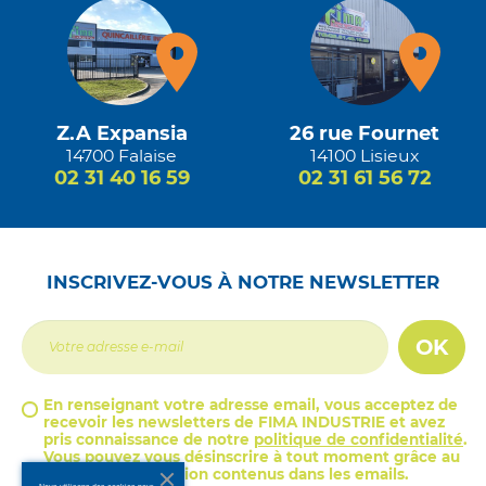
Z.A Expansia
26 rue Fournet
14700 Falaise
14100 Lisieux
02 31 40 16 59
02 31 61 56 72
INSCRIVEZ-VOUS À NOTRE NEWSLETTER
OK
En renseignant votre adresse email, vous acceptez de
recevoir les newsletters de FIMA INDUSTRIE et avez
pris connaissance de notre
politique de confidentialité
.
Vous pouvez vous désinscrire à tout moment grâce au
lien de désinscription contenus dans les emails.