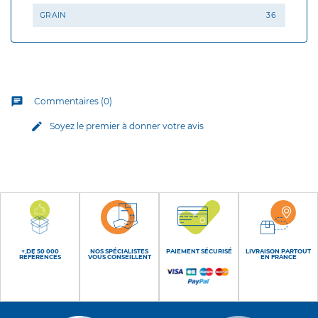
GRAIN
36
chat
Commentaires (0)
edit
Soyez le premier à donner votre avis
+ DE 50 000
NOS SPÉCIALISTES
PAIEMENT SÉCURISÉ
LIVRAISON PARTOUT
RÉFÉRENCES
VOUS CONSEILLENT
EN FRANCE