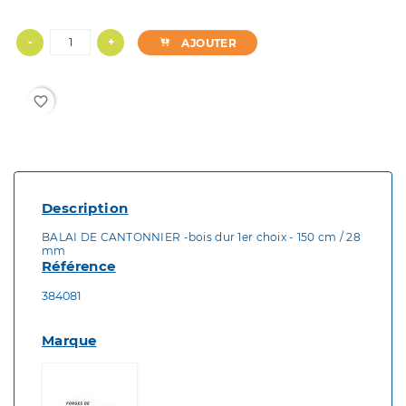
-
+
AJOUTER
favorite_border
Description
BALAI DE CANTONNIER -bois dur 1er choix - 150 cm / 28
mm
Référence
384081
Marque