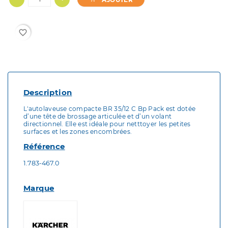
favorite_border
Description
L'autolaveuse compacte BR 35/12 C Bp Pack est dotée
d’une tête de brossage articulée et d’un volant
directionnel. Elle est idéale pour netttoyer les petites
surfaces et les zones encombrées.
Référence
1.783-467.0
Marque