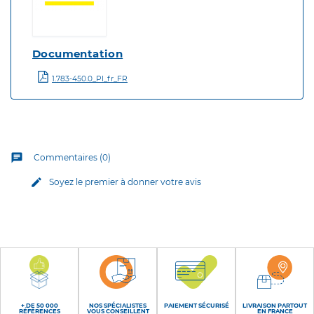
Documentation
1.783-450.0_PI_fr_FR
chat
Commentaires (0)
edit
Soyez le premier à donner votre avis
+ DE 50 000
NOS SPÉCIALISTES
PAIEMENT SÉCURISÉ
LIVRAISON PARTOUT
RÉFÉRENCES
VOUS CONSEILLENT
EN FRANCE