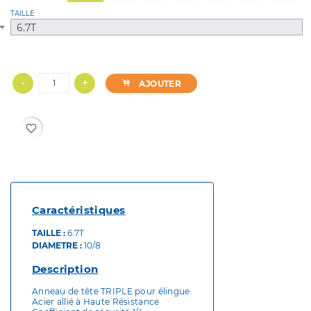
TAILLE
6.7T
-
+
AJOUTER
favorite_border
Caractéristiques
TAILLE :
6.7T
DIAMETRE :
10/8
Description
Anneau de tête TRIPLE pour élingue
Acier allié à Haute Résistance