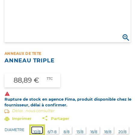

ANNEAUX DE TETE
ANNEAU TRIPLE
88,89 €
TTC

Rupture de stock en agence Fima, produit disponible chez le
fournisseur, délai à confirmer.
Délai : nous consulter
Imprimer
Partager
DIAMETRE
10/8
6/7-8
8/8
13/8
16/8
18/8
20/8