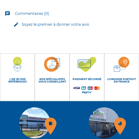
chat
Commentaires (0)
edit
Soyez le premier à donner votre avis
+ DE 50 000
NOS SPÉCIALISTES
PAIEMENT SÉCURISÉ
LIVRAISON PARTOUT
RÉFÉRENCES
VOUS CONSEILLENT
EN FRANCE