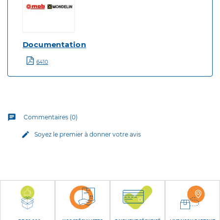
Documentation
6410
chat
Commentaires (0)
edit
Soyez le premier à donner votre avis