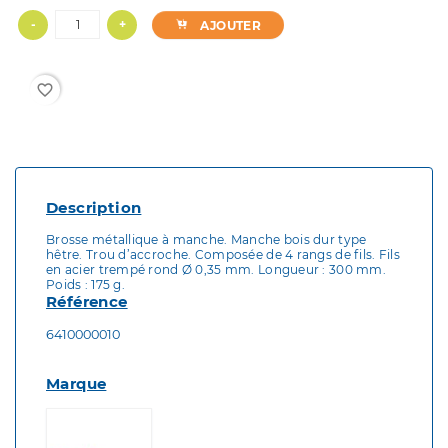
-
+
AJOUTER
favorite_border
Description
Brosse métallique à manche. Manche bois dur type
hêtre. Trou d’accroche. Composée de 4 rangs de fils. Fils
en acier trempé rond Ø 0,35 mm. Longueur : 300 mm.
Poids : 175 g.
Référence
6410000010
Marque